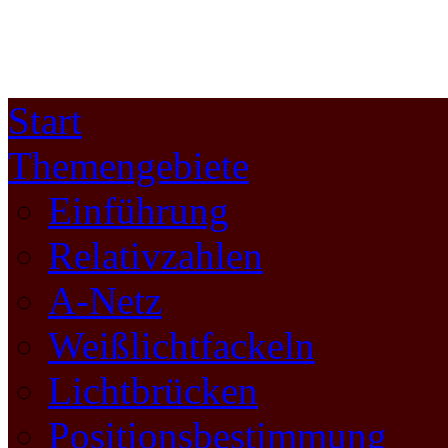
Start
Themengebiete
Einführung
Relativzahlen
A-Netz
Weißlichtfackeln
Lichtbrücken
Positionsbestimmung