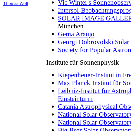
Vic Winter's Sonnenobser
Thomas Wolf
Intersol-Beobachtungspr
SOLAR IMAGE GALLE
München
Gema Araujo
Georgi Dobrovolski Solar
Society for Popular Astro
Institute für Sonnenphysik
Kiepenheuer-Institut in Fr
Max Planck Institut für S
Leibniz-Institut für Astr
Einsteinturm
Catania Astrophysical Obse
National Solar Observator
National Solar Observator
Big Bear Solar Observator