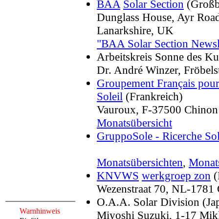
BAA
Solar Section
(Großb
Dunglass House, Ayr Roa
Lanarkshire, UK
"BAA Solar Section Newsl
Arbeitskreis Sonne des Ku
Dr. André Winzer, Fröbels
Groupement Français pour 
Soleil
(Frankreich)
Vauroux, F-37500 Chinon
Monatsübersicht
GruppoSole - Ricerche Sola
Monatsübersichten
,
Monats
KNVWS
werkgroep zon
(
Wezenstraat 70, NL-1781
O.A.A.
Solar Division (Ja
Warnhinweis
Miyoshi Suzuki, 1-17 Mik