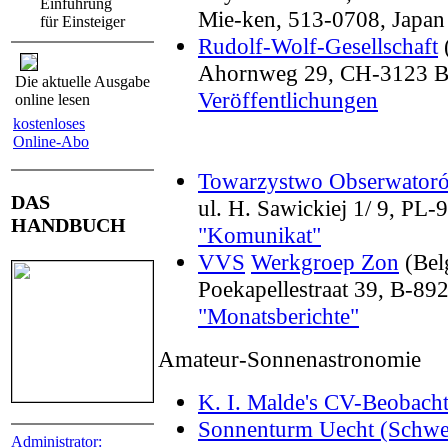
Einführung
Mie-ken, 513-0708, Japan
für Einsteiger
Rudolf-Wolf-Gesellschaft
Ahornweg 29, CH-3123 B
Die aktuelle Ausgabe
Veröffentlichungen
online lesen
kostenloses
Online-Abo
Towarzystwo Obserwator
DAS
ul. H. Sawickiej 1/ 9, PL-
HANDBUCH
"Komunikat"
VVS
Werkgroep Zon
(Bel
Poekapellestraat 39, B-89
"Monatsberichte"
Amateur-Sonnenastronomie
K. I. Malde's CV-Beobac
Sonnenturm Uecht (Schwe
Administrator: