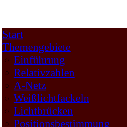
Start
Themengebiete
Einführung
Relativzahlen
A-Netz
Weißlichtfackeln
Lichtbrücken
Positionsbestimmung