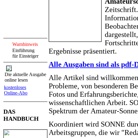
Amateurs
Zeitschrift
Informatio
Beobachter
dargestell
Fortschrit
Warnhinweis
Ergebnisse präsentiert.
Einführung
für Einsteiger
Alle Ausgaben sind als pdf-
Die aktuelle Ausgabe
Alle Artikel sind willkommen
online lesen
Probleme, von besonderen Be
kostenloses
Online-Abo
Fotos und Erfahrungsberichte,
wissenschaftlichen Arbeit. S
Spektrum der Amateur-Sonne
DAS
HANDBUCH
Koordiniert wird SONNE durc
Arbeitsgruppen, die wir "Reda