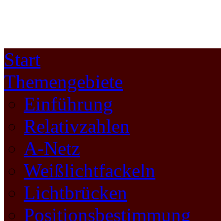
Start
Themengebiete
Einführung
Relativzahlen
A-Netz
Weißlichtfackeln
Lichtbrücken
Positionsbestimmung