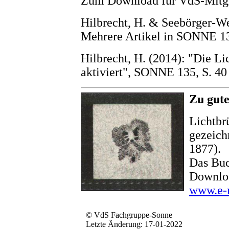
Zum Download für VdS-Mitg
Hilbrecht, H. & Seebörger-W
Mehrere Artikel in SONNE 1
Hilbrecht, H. (2014): "Die L
aktiviert", SONNE 135, S. 40
Zu gute
Lichtbr
gezeich
1877).
Das Buc
Downloa
www.e-r
© VdS Fachgruppe-Sonne
Letzte Änderung: 17-01-2022