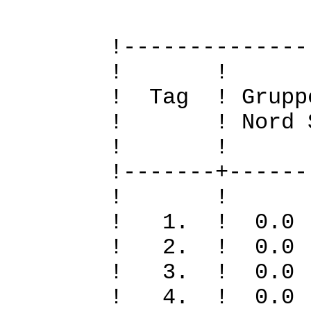
!--------------
! 
! Tag ! Grupp
! ! Nord Sued
! 
!-------+------
! 
! 1. ! 0.
! 2. ! 0.
! 3. ! 0
! 4. ! 0