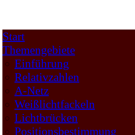
Start
Themengebiete
Einführung
Relativzahlen
A-Netz
Weißlichtfackeln
Lichtbrücken
Positionsbestimmung