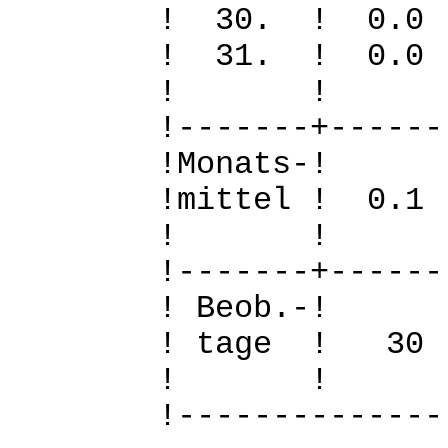
! 30. ! 
! 31. ! 
! 
!-------+------
!Mo
!mittel ! 0
! 
!-------+------
! B
! tage !
! 
!--------------