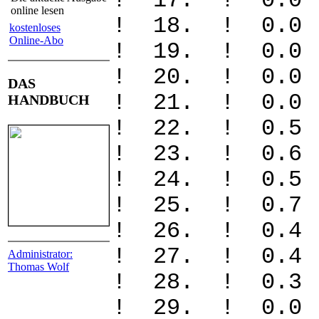
! 17. ! 0
online lesen
! 18. ! 0
kostenloses
Online-Abo
! 19. ! 0
! 20. ! 0
DAS
! 21. ! 0.
HANDBUCH
! 22. ! 0
! 23. ! 0
! 24. ! 0
! 25. ! 0
! 26. ! 0
! 27. ! 0
Administrator:
Thomas Wolf
! 28. ! 
! 29. ! 