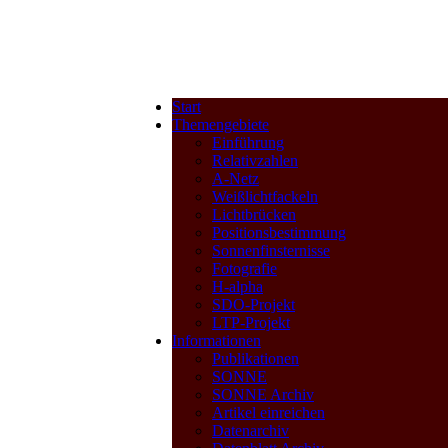
Start
Themengebiete
Einführung
Relativzahlen
A-Netz
Weißlichtfackeln
Lichtbrücken
Positionsbestimmung
Sonnenfinsternisse
Fotografie
H-alpha
SDO-Projekt
LTP-Projekt
Informationen
Publikationen
SONNE
SONNE Archiv
Artikel einreichen
Datenarchiv