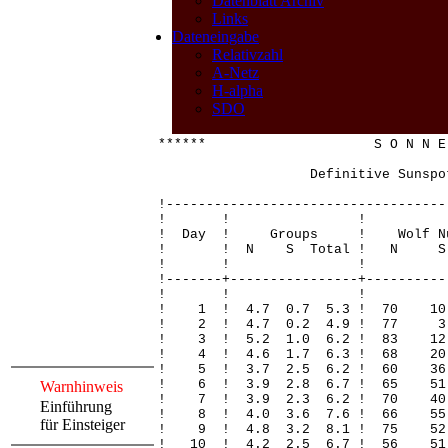
Datenblatt Archiv
Links
Dateneingabe
Relativzahl
A-Netz
H-alpha
SDO
****** S O N N E 
Definitive Sunspot 
!-----------------------------------
! ! 
! Day ! Groups ! Wolf Nu
! ! N S Total ! N S Total
! ! 
!-------+----------------+----------
! ! 
! 1 ! 4.7 0.7 5.3 ! 70 
! 2 ! 4.7 0.2 4.9 ! 77 
! 3 ! 5.2 1.0 6.2 ! 83 1
! 4 ! 4.6 1.7 6.3 ! 68 
! 5 ! 3.7 2.5 6.2 ! 60 3
! 6 ! 3.9 2.8 6.7 ! 65 5
Warnhinweis
! 7 ! 3.9 2.3 6.2 ! 70 40
Einführung
! 8 ! 4.0 3.6 7.6 ! 66 55
für Einsteiger
! 9 ! 4.8 3.2 8.1 ! 75 52
! 10 ! 4.2 2.5 6.7 ! 56 51