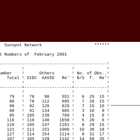
Sunspot Network ******
Numbers of February 2001
-------------------------------------------!
! ! ! !
mber ! Others ! No. of Obs..!
 ! SIDC AAVSO Re' ! N/S T. Re'!
! ! ! !
---------+-------------------+-------------!
! ! ! !
10 79 ! 78 98 551 ! 6 25 15 !
3 80 ! 78 112 695 ! 7 26 15 !
2 96 ! 92 128 929 ! 7 15 10 !
20 88 ! 91 134 685 ! 3 16 9 !
6 95 ! 105 139 789 ! 4 15 6 !
1 116 ! 110 148 1658 ! 5 20 6 !
 110 ! 105 147 1181 ! 8 29 15 !
 121 ! 111 151 1000 ! 10 36 18 !
 127 ! 114 154 1114 ! 9 31 17 !
 107 ! 105 129 1142 ! 14 59 35 !