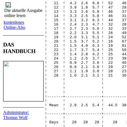
! 11 ! 4.2 2.6 6.8 ! 52 
! 12 ! 3.9 1.8 5.7 ! 47
Die aktuelle Ausgabe
! 13 ! 3.3 2.6 5.9 ! 46 
online lesen
! 14 ! 3.3 2.5 5.8 ! 46 
! 15 ! 3.1 3.2 6.3 ! 44 
kostenloses
! 16 ! 2.4 2.3 4.7 ! 32 
Online-Abo
! 17 ! 2.7 2.3 5.0 ! 32 
! 18 ! 2.2 3.3 5.5 ! 26 
! 19 ! 2.0 3.1 5.1 ! 24 
! 20 ! 1.5 3.7 5.2 ! 16 
DAS
! 21 ! 1.5 4.9 6.3 ! 19 
HANDBUCH
! 22 ! 1.7 3.7 5.4 ! 25 
! 23 ! 1.4 2.8 4.2 ! 25 
! 24 ! 1.2 2.5 3.7 ! 23 
! 25 ! 0.9 2.7 3.6 ! 22 
! 26 ! 0.9 2.1 3.0 ! 29 
! 27 ! 1.1 1.9 3.0 ! 28 
! 28 ! 1.0 2.1 3.1 ! 21 
! ! 
! ! 
! ! 
! ! 
!-------+----------------+----------
! ! 
! Mean ! 2.9 2.5 5.4 ! 44.5 3
! ! 
Administrator:
!-------+----------------+----------
Thomas Wolf
! ! 
! Days ! 28 28 28 !
! ! 