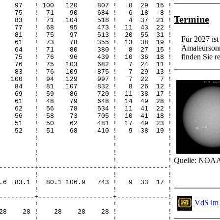
46 97 ! 100 120 807 ! 8 29 15 !
 28 75 ! 71 90 684 ! 6 18 8 !
Termine
37 83 ! 71 104 518 ! 4 37 21 !
31 77 ! 68 95 473 ! 11 43 22 !
37 81 ! 75 97 513 ! 20 55 31 !
Für 2027 is
28 61 ! 73 78 355 ! 13 38 19 !
Amateursonn
33 64 ! 71 80 380 ! 8 27 15 !
finden Sie re
49 75 ! 76 96 439 ! 10 36 18 !
52 76 ! 75 103 682 ! 7 24 11 !
67 83 ! 76 109 875 ! 7 29 13 !
81 100 ! 94 129 997 ! 7 22 7 !
59 84 ! 81 107 832 ! 8 26 12 !
44 69 ! 59 86 720 ! 11 38 17 !
38 61 ! 48 79 648 ! 14 49 28 !
40 62 ! 56 78 534 ! 11 41 22 !
27 56 ! 58 73 705 ! 10 41 18 !
23 51 ! 50 62 481 ! 17 49 23 !
30 52 ! 51 68 410 ! 9 38 19 !
! ! ! !
! ! ! !
! ! ! !
Quelle: NOAA
! ! ! !
---------+-------------------+-------------!
! ! ! !
8.6 83.1 ! 80.1 106.9 743 ! 9 33 17 !
! ! ! !
---------+-------------------+-------------!
VdS im 
! ! ! !
 28 28 28 ! 28 28 28 ! !
! ! ! !