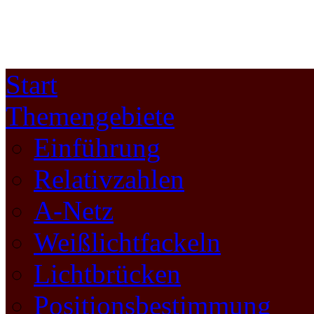
Start
Themengebiete
Einführung
Relativzahlen
A-Netz
Weißlichtfackeln
Lichtbrücken
Positionsbestimmung