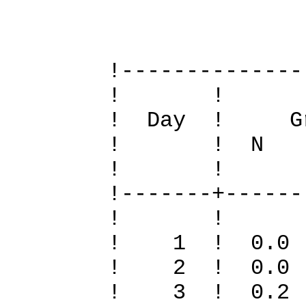
Definiti
!--------------
! 
! Day ! Gr
! ! N S To
! 
!-------+------
! 
! 1 ! 0.0
! 2 ! 0.0
! 3 ! 0.2