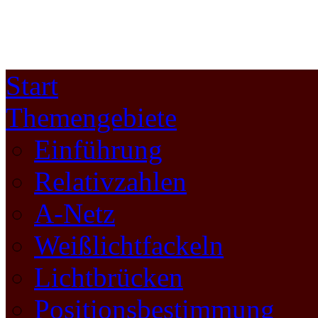
Start
Themengebiete
Einführung
Relativzahlen
A-Netz
Weißlichtfackeln
Lichtbrücken
Positionsbestimmung