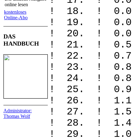
! 17. ! 
online lesen
! 18. ! 
kostenloses
Online-Abo
! 19. ! 
! 20. ! 
DAS
! 21. ! 0
HANDBUCH
! 22. ! 0
! 23. ! 0
! 24. ! 0
! 25. ! 0.
! 26. ! 1.
! 27. ! 1.
Administrator:
Thomas Wolf
! 28. ! 1.
! 29. ! 1.