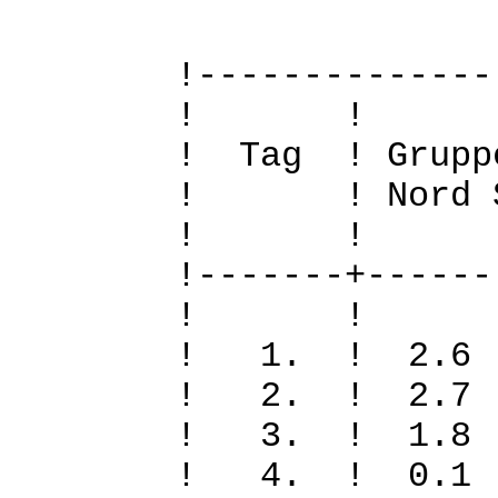
!--------------
! 
! Tag ! Grupp
! ! Nord Sued
! 
!-------+------
! 
! 1. ! 2.
! 2. ! 2.
! 3. ! 1.
! 4. ! 0