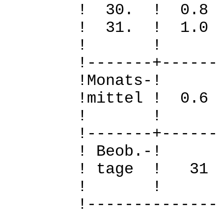
! 30. ! 0.
! 31. ! 1.
! 
!-------+------
!Mo
!mittel ! 0.
! 
!-------+------
! B
! tage !
! 
!--------------