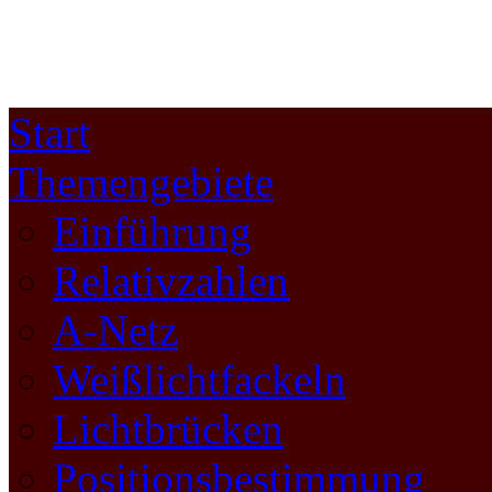
Start
Themengebiete
Einführung
Relativzahlen
A-Netz
Weißlichtfackeln
Lichtbrücken
Positionsbestimmung