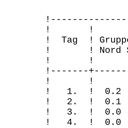
!--------------
! 
! Tag ! Grupp
! ! Nord Sued
! 
!-------+------
! 
! 1. ! 0
! 2. ! 0
! 3. ! 0
! 4. ! 0