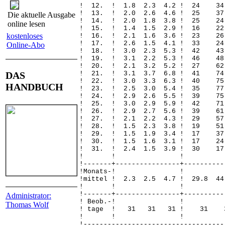
! 12. ! 1.8 2.3 4.2 ! 24
! 13. ! 2.0 2.6 4.6 ! 25
Die aktuelle Ausgabe
! 14. ! 2.0 1.8 3.8 ! 25
online lesen
! 15. ! 1.4 1.5 2.9 ! 16
kostenloses
! 16. ! 2.1 1.6 3.6 ! 23
! 17. ! 2.6 1.5 4.1 ! 33
Online-Abo
! 18. ! 3.0 2.3 5.3 ! 42
! 19. ! 3.1 2.2 5.3 ! 46 
! 20. ! 2.1 3.2 5.2 ! 27
DAS
! 21. ! 3.1 3.7 6.8 ! 41 
! 22. ! 3.0 3.3 6.3 ! 40 
HANDBUCH
! 23. ! 2.5 3.0 5.4 ! 35 
! 24. ! 2.9 2.6 5.5 ! 39 
! 25. ! 3.0 2.9 5.9 ! 42 
! 26. ! 2.9 2.7 5.6 ! 39 
! 27. ! 2.1 2.2 4.3 ! 29
! 28. ! 1.5 2.3 3.8 ! 19
! 29. ! 1.5 1.9 3.4 ! 17
! 30. ! 1.5 1.6 3.1 ! 17
! 31. ! 2.4 1.5 3.9 ! 30
! ! 
!-------+----------------+----------
!Monats
!mittel ! 2.3 2.5 4.7 ! 29.8 
! ! 
!-------+----------------+----------
Administrator:
! Beob.
Thomas Wolf
! tage ! 31 31 31 !
! ! 
!-----------------------------------