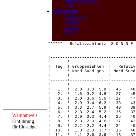
Datenblatt Archiv
Links
Dateneingabe
Relativzahl
A-Netz
H-alpha
SDO
****** Relativzahlnetz S O N N 
!-----------------------------------
! ! 
! Tag ! Gruppenzahlen ! Relativ
! ! Nord Sued ges. ! Nord Sued 
! ! 
!-------+----------------+----------
! ! 
! 1. ! 2.8 3.0 5.8 ! 45 
! 2. ! 1.6 3.2 4.8 ! 27
! 3. ! 2.0 3.6 5.6 ! 27 
! 4. ! 2.9 3.4 6.2 ! 38 
! 5. ! 3.3 2.7 5.9 ! 40 
! 6. ! 2.8 2.4 5.2 ! 35 
Warnhinweis
! 7. ! 2.0 2.3 4.4 ! 25
Einführung
! 8. ! 2.3 2.3 4.6 ! 27 
! 9. ! 2.2 2.2 4.4 ! 24
für Einsteiger
! 10. ! 1.3 2.3 3.7 ! 15
! 11. ! 1.1 2.6 3.6 ! 13