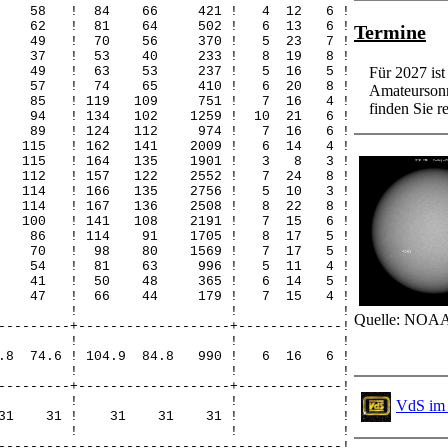
 34 58 ! 84 66 421 ! 4 12 6 !
 37 62 ! 81 64 502 ! 6 13 6 !
Termine
 24 49 ! 70 56 370 ! 5 23 7 !
 22 37 ! 53 40 233 ! 8 19 8 !
 26 49 ! 63 53 237 ! 5 16 5 !
Für 2027 is
 24 57 ! 74 65 410 ! 6 20 8 !
Amateursonn
 43 85 ! 119 109 751 ! 7 16 4 !
finden Sie re
48 94 ! 134 102 1259 ! 10 21 6 !
 62 89 ! 124 112 974 ! 7 16 6 !
74 115 ! 162 141 2009 ! 6 14 4 !
75 115 ! 164 135 1901 ! 3 8 3 !
77 112 ! 157 122 2552 ! 7 24 8 !
75 114 ! 166 135 2756 ! 5 10 3 !
71 114 ! 167 136 2508 ! 8 22 8 !
61 100 ! 141 108 2191 ! 7 15 6 !
 57 86 ! 114 91 1705 ! 8 17 5 !
 51 70 ! 98 80 1569 ! 7 17 5 !
 37 54 ! 81 63 996 ! 5 11 4 !
 24 41 ! 50 48 365 ! 6 14 5 !
 17 47 ! 66 44 179 ! 7 15 4 !
! ! ! !
Quelle: NOAA
---------+-------------------+-------------!
-! ! ! ! !
44.8 74.6 ! 104.9 84.8 990 ! 6 16 6 !
! ! ! !
---------+-------------------+-------------!
-! ! ! ! !
VdS im 
 31 31 31 ! 31 31 31 ! !
! ! ! !
-------------------------------------------!