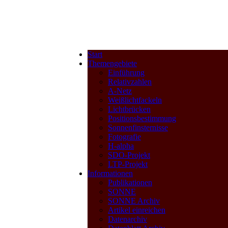
Start
Themengebiete
Einführung
Relativzahlen
A-Netz
Weißlichtfackeln
Lichtbrücken
Positionsbestimmung
Sonnenfinsternisse
Fotografie
H-alpha
SDO-Projekt
LTP-Projekt
Informationen
Publikationen
SONNE
SONNE Archiv
Artikel einreichen
Datenarchiv