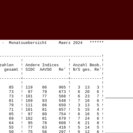
E - Monatsuebersicht Maerz 2024 ******
-------------------------------------------!
! ! ! !
zahlen ! Andere Indices ! Anzahl Beob.!
gesamt ! SIDC AAVSO Re' ! N/S ges. Re'!
! ! ! !
---------+-------------------+-------------!
! ! ! !
40 85 ! 119 86 965 ! 3 13 3 !
 45 73 ! 97 79 673 ! 6 20 6 !
47 73 ! 101 77 568 ! 6 23 7 !
43 81 ! 109 93 548 ! 7 16 6 !
38 79 ! 111 86 650 ! 3 13 5 !
37 71 ! 101 81 657 ! 5 15 4 !
 40 65 ! 97 80 754 ! 6 16 5 !
42 69 ! 102 81 679 ! 7 24 6 !
 40 64 ! 95 78 608 ! 6 21 8 !
 40 55 ! 77 63 418 ! 5 14 5 !
 37 50 ! 75 56 297 ! 5 12 6 !