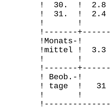
! 30. ! 2.
! 31. ! 2.
! 
!-------+------
!Mo
!mittel ! 3.
! 
!-------+------
! B
! tage !
! 
!--------------