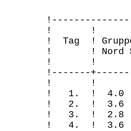
!--------------
! 
! Tag ! Grupp
! ! Nord Sued
! 
!-------+------
! 
! 1. ! 4.0
! 2. ! 3.6
! 3. ! 2.8
! 4. ! 3.6