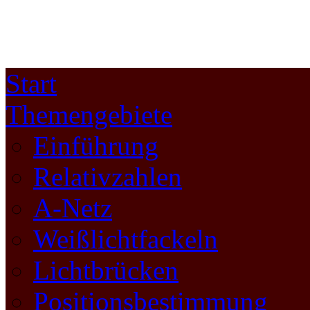
Start
Themengebiete
Einführung
Relativzahlen
A-Netz
Weißlichtfackeln
Lichtbrücken
Positionsbestimmung