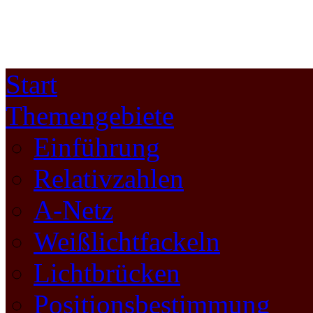
Start
Themengebiete
Einführung
Relativzahlen
A-Netz
Weißlichtfackeln
Lichtbrücken
Positionsbestimmung