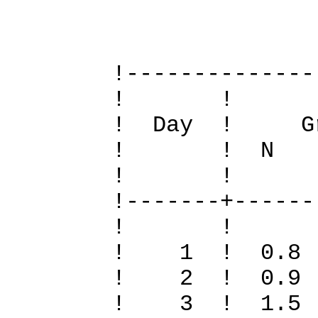
Definit
!--------------
! 
! Day ! Gr
! ! N S To
! 
!-------+------
! 
! 1 ! 0.8 
! 2 ! 0.9 
! 3 ! 1.5