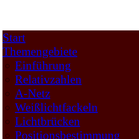
Start
Themengebiete
Einführung
Relativzahlen
A-Netz
Weißlichtfackeln
Lichtbrücken
Positionsbestimmung