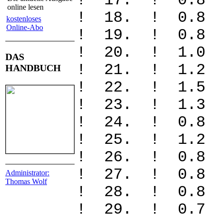
! 17. ! 0
online lesen
! 18. ! 0
kostenloses
Online-Abo
! 19. ! 0
! 20. ! 1.
DAS
! 21. ! 1.
HANDBUCH
! 22. ! 1.
! 23. ! 1.
! 24. ! 0
! 25. ! 1.
! 26. ! 0.
! 27. ! 0
Administrator:
Thomas Wolf
! 28. ! 0
! 29. ! 0