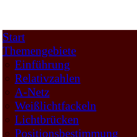
Start
Themengebiete
Einführung
Relativzahlen
A-Netz
Weißlichtfackeln
Lichtbrücken
Positionsbestimmung