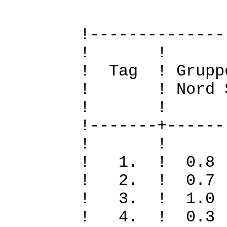
!--------------
! 
! Tag ! Grupp
! ! Nord Sued
! 
!-------+------
! 
! 1. ! 0.
! 2. ! 0.
! 3. ! 1.
! 4. ! 0.