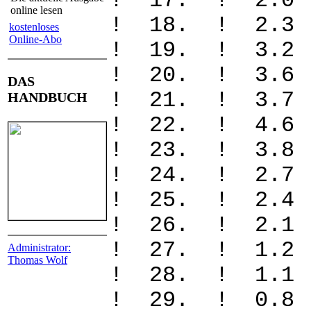
! 17. ! 2.
online lesen
! 18. ! 2.
kostenloses
Online-Abo
! 19. ! 3.2
! 20. ! 3.
DAS
! 21. ! 3.
HANDBUCH
! 22. ! 4.
! 23. ! 3.
! 24. ! 2.
! 25. ! 2.
! 26. ! 2.
! 27. ! 1.
Administrator:
Thomas Wolf
! 28. ! 1.
! 29. ! 0.