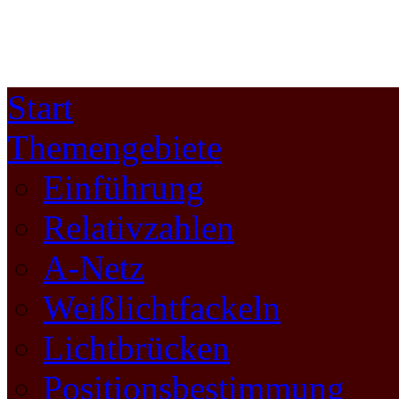
Start
Themengebiete
Einführung
Relativzahlen
A-Netz
Weißlichtfackeln
Lichtbrücken
Positionsbestimmung