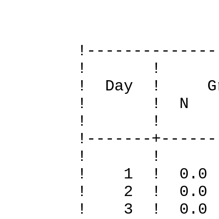
Definit
!--------------
! 
! Day ! Gr
! ! N S To
! 
!-------+------
! 
! 1 ! 0.
! 2 ! 0.
! 3 ! 0.