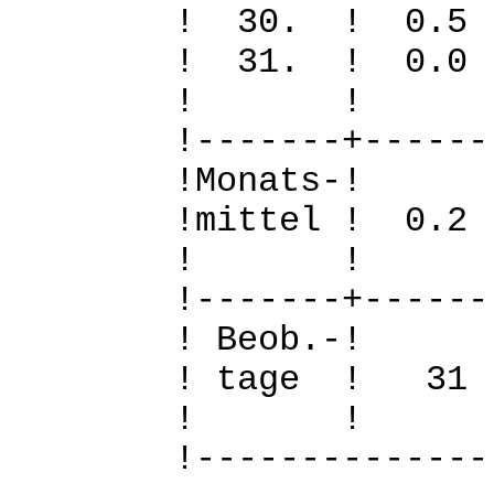
! 30. ! 
! 31. ! 
! 
!-------+------
!Mo
!mittel ! 0.
! 
!-------+------
! B
! tage !
! 
!--------------