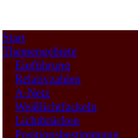
Start
Themengebiete
Einführung
Relativzahlen
A-Netz
Weißlichtfackeln
Lichtbrücken
Positionsbestimmung