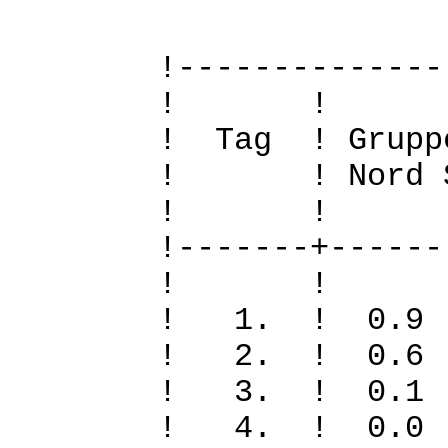
!--------------
! 
! Tag ! Grupp
! ! Nord Sued
! 
!-------+------
! 
! 1. ! 0.
! 2. ! 0
! 3. ! 0
! 4. ! 0