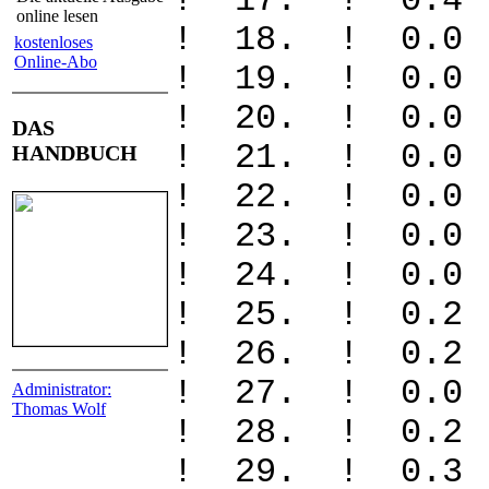
! 17. ! 0.
online lesen
! 18. ! 0
kostenloses
Online-Abo
! 19. ! 0
! 20. ! 
DAS
! 21. ! 
HANDBUCH
! 22. ! 
! 23. ! 
! 24. ! 
! 25. ! 
! 26. ! 
! 27. ! 
Administrator:
Thomas Wolf
! 28. ! 0
! 29. ! 