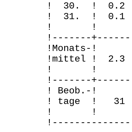
! 30. ! 0
! 31. ! 0
! 
!-------+------
!Mo
!mittel ! 2.
! 
!-------+------
! B
! tage !
! 
!--------------