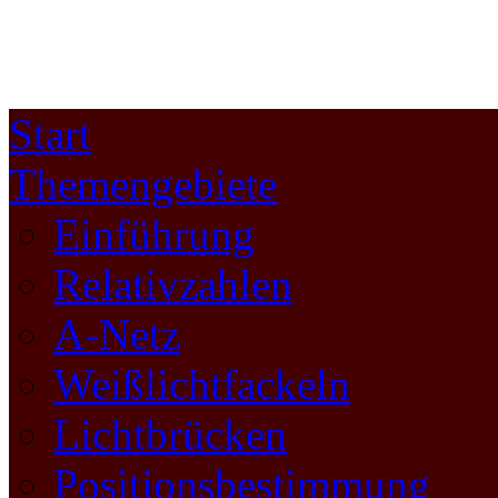
Start
Themengebiete
Einführung
Relativzahlen
A-Netz
Weißlichtfackeln
Lichtbrücken
Positionsbestimmung