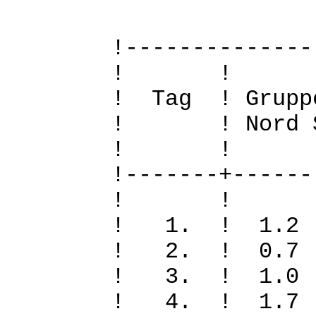
!--------------
! 
! Tag ! Grupp
! ! Nord Sued
! 
!-------+------
! 
! 1. ! 1.
! 2. ! 0.
! 3. ! 1.
! 4. ! 1.