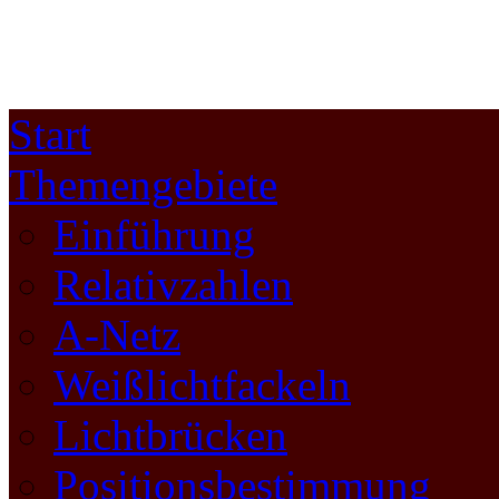
Start
Themengebiete
Einführung
Relativzahlen
A-Netz
Weißlichtfackeln
Lichtbrücken
Positionsbestimmung