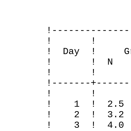
Definiti
!--------------
! 
! Day ! Gr
! ! N S To
! 
!-------+------
! 
! 1 ! 2.5 
! 2 ! 3.2 
! 3 ! 4.0 