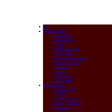
Start
Themengebiete
Einführung
Relativzahlen
A-Netz
Weißlichtfackeln
Lichtbrücken
Positionsbestimmung
Sonnenfinsternisse
Fotografie
H-alpha
SDO-Projekt
LTP-Projekt
Informationen
Publikationen
SONNE
SONNE Archiv
Artikel einreichen
Datenarchiv