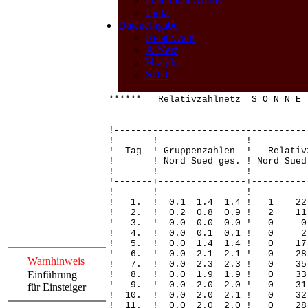
Datenblatt Archiv
Links
Dateneingabe
Relativzahl
A-Netz
H-alpha
SDO
****** Relativzahlnetz S O N N E 
!-----------------------------------
! ! 
! Tag ! Gruppenzahlen ! Relativ
! ! Nord Sued ges. ! Nord Sued 
! ! 
!-------+----------------+----------
! ! 
! 1. ! 0.1 1.4 1.4 ! 1 2
! 2. ! 0.2 0.8 0.9 ! 2 
! 3. ! 0.0 0.0 0.0 !
! 4. ! 0.0 0.1 0.1 ! 
! 5. ! 0.0 1.4 1.4 ! 0 1
! 6. ! 0.0 2.1 2.1 ! 0 2
Warnhinweis
! 7. ! 0.0 2.3 2.3 ! 0 3
Einführung
! 8. ! 0.0 1.9 1.9 ! 0 3
! 9. ! 0.0 2.0 2.0 ! 0 3
für Einsteiger
! 10. ! 0.0 2.0 2.1 ! 0 
! 11. ! 0.0 2.0 2.0 ! 0 