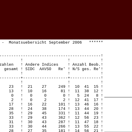
- Monatsuebersicht September 2006 ******
-------------------------------------------!
! ! ! !
zahlen ! Andere Indices ! Anzahl Beob.!
gesamt ! SIDC AAVSO Re' ! N/S ges. Re'!
! ! ! !
---------+-------------------+-------------!
! ! ! !
2 23 ! 21 27 249 ! 10 41 15 !
11 13 ! 10 16 81 ! 11 38 12 !
 0 0 0 ! 0 0 0 ! 5 24 8 !
0 2 2 ! 0 2 2 ! 12 41 17 !
7 17 ! 16 22 101 ! 13 46 16 !
8 28 ! 24 38 174 ! 13 44 20 !
5 35 ! 29 45 331 ! 11 44 19 !
3 33 ! 29 43 362 ! 12 56 23 !
1 31 ! 30 43 287 ! 11 47 18 !
32 33 ! 30 44 266 ! 13 55 22 !
28 28 ! 27 35 181 ! 14 56 21 !