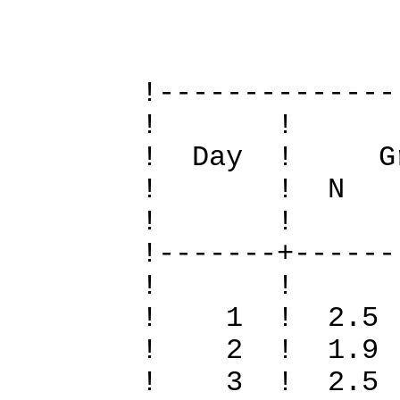
Definiti
!--------------
! 
! Day ! Gr
! ! N S To
! 
!-------+------
! 
! 1 ! 2.5 
! 2 ! 1.9 
! 3 ! 2.5 