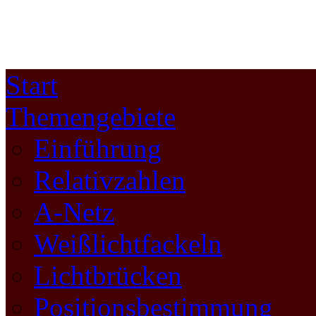
Start
Themengebiete
Einführung
Relativzahlen
A-Netz
Weißlichtfackeln
Lichtbrücken
Positionsbestimmung