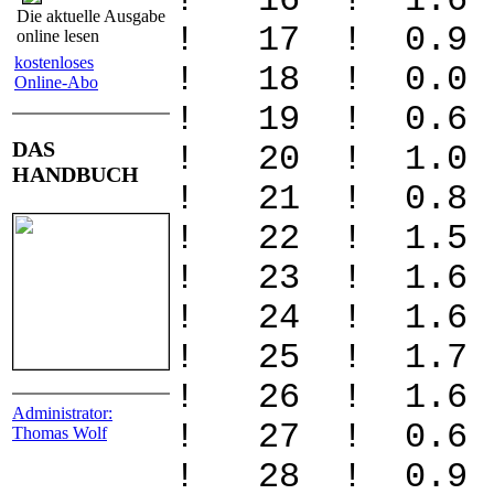
! 16 ! 1.
Die aktuelle Ausgabe
! 17 ! 0.
online lesen
kostenloses
! 18 ! 0.
Online-Abo
! 19 ! 0.6
DAS
! 20 ! 1.0
HANDBUCH
! 21 ! 0.8
! 22 ! 1.5
! 23 ! 1.6
! 24 ! 1.6
! 25 ! 1.7
! 26 ! 1.6
Administrator:
! 27 ! 0.
Thomas Wolf
! 28 ! 0.9