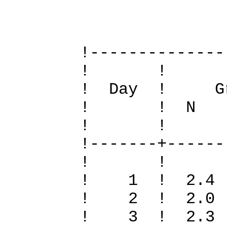
Definiti
!--------------
! 
! Day ! Gr
! ! N S To
! 
!-------+------
! 
! 1 ! 2.4 
! 2 ! 2.0
! 3 ! 2.3 