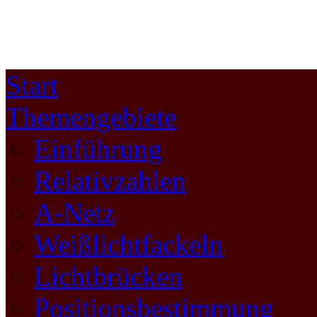
Start
Themengebiete
Einführung
Relativzahlen
A-Netz
Weißlichtfackeln
Lichtbrücken
Positionsbestimmung