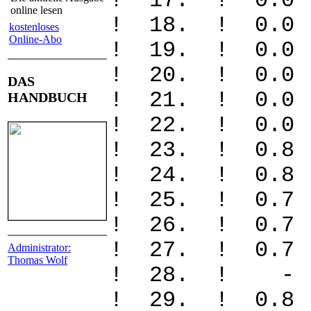
! 17. ! 0
online lesen
! 18. ! 0
kostenloses
Online-Abo
! 19. ! 
! 20. ! 
DAS
! 21. ! 0
HANDBUCH
! 22. ! 0
! 23. ! 0
! 24. ! 0
! 25. ! 0
! 26. ! 0
! 27. ! 0
Administrator:
Thomas Wolf
! 28. ! 
! 29. ! 0