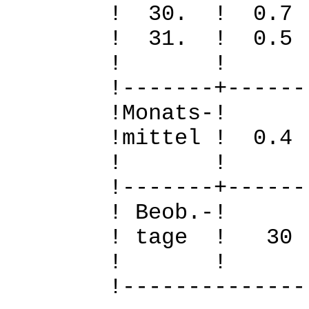
! 30. ! 0
! 31. ! 
! 
!-------+------
!Mo
!mittel ! 0
! 
!-------+------
! B
! tage !
! 
!--------------