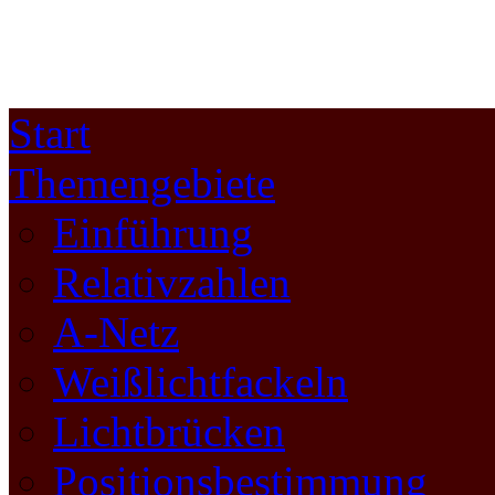
Start
Themengebiete
Einführung
Relativzahlen
A-Netz
Weißlichtfackeln
Lichtbrücken
Positionsbestimmung