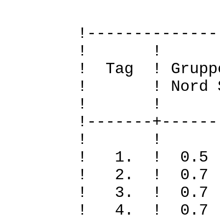
!--------------
! 
! Tag ! Grupp
! ! Nord Sued
! 
!-------+------
! 
! 1. ! 0
! 2. ! 0.
! 3. ! 0.
! 4. ! 0.