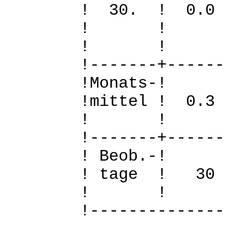
! 30. ! 
! 
! 
!-------+------
!Mo
!mittel ! 0
! 
!-------+------
! B
! tage !
! 
!--------------