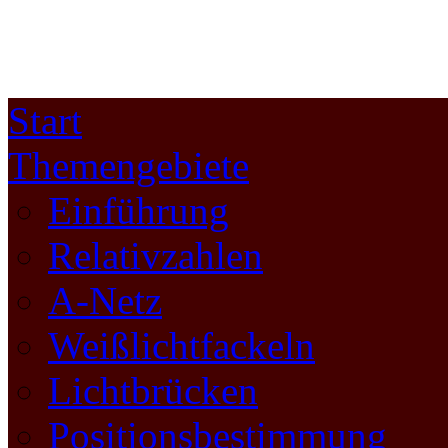
Start
Themengebiete
Einführung
Relativzahlen
A-Netz
Weißlichtfackeln
Lichtbrücken
Positionsbestimmung