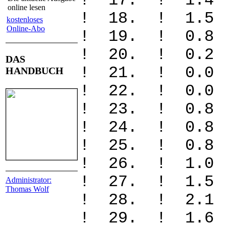
! 17. ! 1
online lesen
! 18. ! 1
kostenloses
Online-Abo
! 19. ! 0
! 20. ! 
DAS
! 21. ! 
HANDBUCH
! 22. ! 
! 23. ! 0
! 24. ! 0
! 25. ! 0
! 26. ! 1
! 27. ! 1
Administrator:
Thomas Wolf
! 28. ! 2
! 29. ! 1.