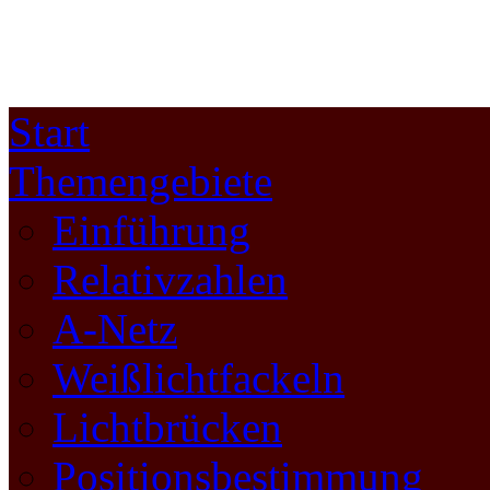
Start
Themengebiete
Einführung
Relativzahlen
A-Netz
Weißlichtfackeln
Lichtbrücken
Positionsbestimmung