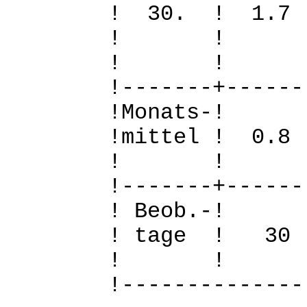
! 30. ! 1.
! 
! 
!-------+------
!Mo
!mittel ! 0.
! 
!-------+------
! B
! tage !
! 
!--------------