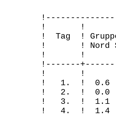
!--------------
! 
! Tag ! Grupp
! ! Nord Sued
! 
!-------+------
! 
! 1. ! 0
! 2. ! 0
! 3. ! 1.
! 4. ! 1.