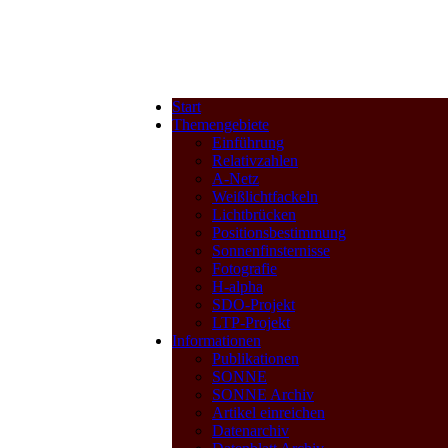
Start
Themengebiete
Einführung
Relativzahlen
A-Netz
Weißlichtfackeln
Lichtbrücken
Positionsbestimmung
Sonnenfinsternisse
Fotografie
H-alpha
SDO-Projekt
LTP-Projekt
Informationen
Publikationen
SONNE
SONNE Archiv
Artikel einreichen
Datenarchiv