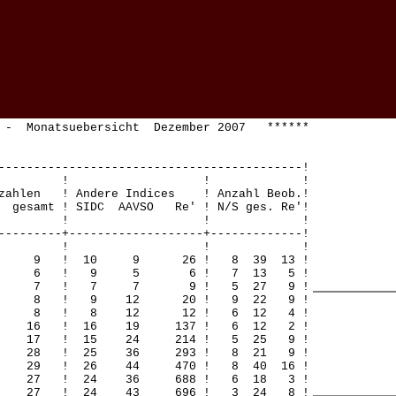
 - Monatsuebersicht Dezember 2007 ******
-------------------------------------------!
! ! ! !
zahlen ! Andere Indices ! Anzahl Beob.!
gesamt ! SIDC AAVSO Re' ! N/S ges. Re'!
! ! ! !
---------+-------------------+-------------!
! ! ! !
0 9 9 ! 10 9 26 ! 8 39 13 !
 0 6 6 ! 9 5 6 ! 7 13 5 !
 0 7 7 ! 7 7 9 ! 5 27 9 !
0 8 8 ! 9 12 20 ! 9 22 9 !
0 8 8 ! 8 12 12 ! 6 12 4 !
16 16 ! 16 19 137 ! 6 12 2 !
14 17 ! 15 24 214 ! 5 25 9 !
20 28 ! 25 36 293 ! 8 21 9 !
22 29 ! 26 44 470 ! 8 40 16 !
 23 27 ! 24 36 688 ! 6 18 3 !
 27 27 ! 24 43 696 ! 3 24 8 !