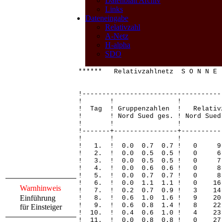
Datenblatt Archiv
Links
Dateneingabe
Relativzahl
A-Netz
H-alpha
SDO
****** Relativzahlnetz S O N N E
!-----------------------------------
! ! 
! Tag ! Gruppenzahlen ! Relativ
! ! Nord Sued ges. ! Nord Sued 
! ! 
!-------+----------------+----------
! ! 
! 1. ! 0.0 0.7 0.7 ! 
! 2. ! 0.0 0.5 0.5 !
! 3. ! 0.0 0.5 0.5 !
! 4. ! 0.0 0.6 0.6 ! 
! 5. ! 0.0 0.7 0.7 ! 
! 6. ! 0.0 1.1 1.1 ! 0 
Warnhinweis
! 7. ! 0.2 0.7 0.9 ! 3 
Einführung
! 8. ! 0.6 1.0 1.6 ! 9 
! 9. ! 0.6 0.8 1.4 ! 8 
für Einsteiger
! 10. ! 0.4 0.6 1.0 ! 4
! 11. ! 0.0 0.8 0.8 ! 0